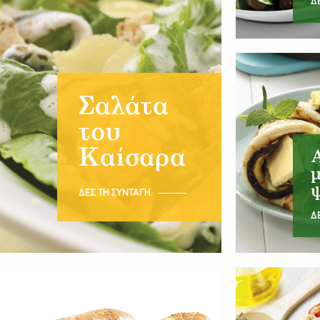
Δ
Σαλάτα
του
Καίσαρα
Α
μ
ΔΕΣ ΤΗ ΣΥΝΤΑΓΗ
Δ