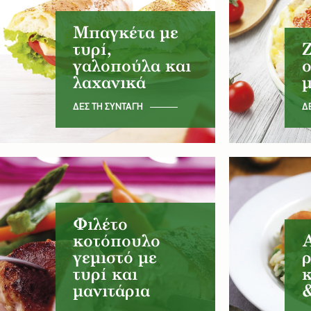
Μπαγκέτα με
τυρί,
γαλοπούλα και
ο
λαχανικά
ΔΕΣ ΤΗ ΣΥΝΤΑΓΗ
Δ
Φιλέτο
κοτόπουλο
γεμιστό με
ρ
τυρί και
κ
μανιτάρια
&