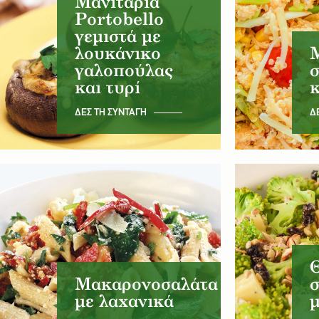
Μανιτάρια
Portobello
γεμιστά με
λουκάνικο
γαλοπούλας
σ
και τυρί
κ
ΔΕΣ ΤΗ ΣΥΝΤΑΓΗ
Δ
Μακαρονοσαλάτα
σ
με λαχανικά