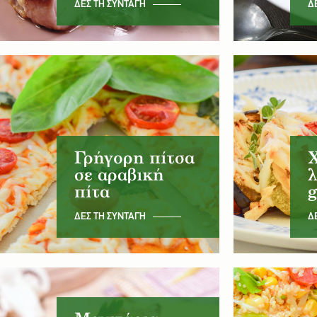
ΔΕΣ ΤΗ ΣΥΝΤΑΓΗ
Δ
Γρήγορη πίτσα
σε αραβική
λ
πίτα
g
ΔΕΣ ΤΗ ΣΥΝΤΑΓΗ
Δ