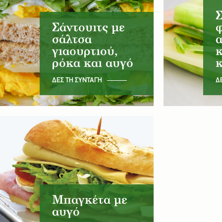
Σ
Σάντουιτς με
φ
σάλτσα
α
γιαουρτιού,
ρόκα και αυγό
ΔΕΣ ΤΗ ΣΥΝΤΑΓΗ
Δ
Μπαγκέτα με
αυγό